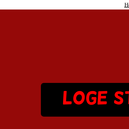
H
Loge S
Racin